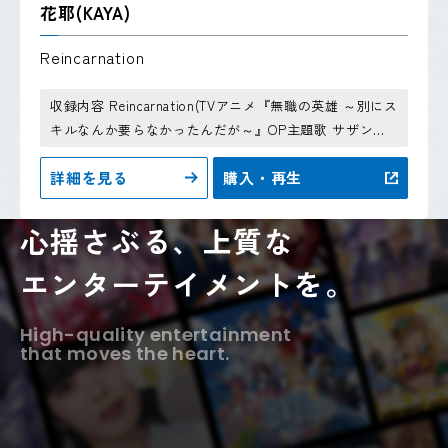
花耶(KAYA)
Reincarnation
収録内容 Reincarnation(TVアニメ『無職の英雄 ～別にス
キルなんか要らなかったんだが～』OP主題歌 サザンカ
(フルボイス・ヴィジュアルノベルアプリ『戦国小町苦労
詳細を見る
購入・再生
譚 語絵巻－カタリエマキ-…
心揺さぶる、上質な
エンターテイメントを。
High-quality entertainment
that moves the heart.